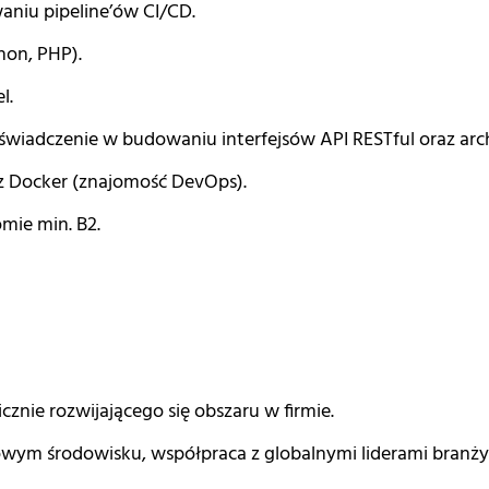
aniu pipeline’ów CI/CD.
on, PHP).
l.
iadczenie w budowaniu interfejsów API RESTful oraz arch
z Docker (znajomość DevOps).
mie min. B2.
nie rozwijającego się obszaru w firmie.
ym środowisku, współpraca z globalnymi liderami branży 