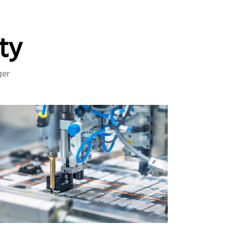
ty
ger