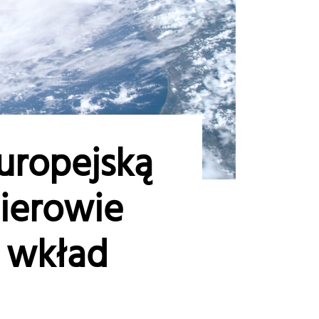
uropejską
nierowie
 wkład