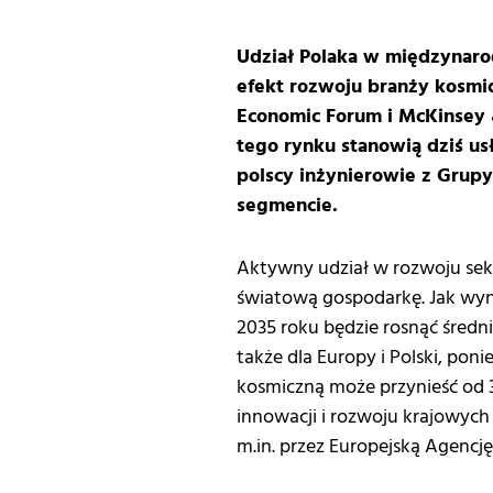
Udział Polaka w międzynarod
efekt rozwoju branży kosmi
Economic Forum i McKinsey &
tego rynku stanowią dziś us
polscy inżynierowie z Grup
segmencie.
Aktywny udział w rozwoju sekt
światową gospodarkę. Jak wyn
2035 roku będzie rosnąć średni
także dla Europy i Polski, po
kosmiczną może przynieść od 3
innowacji i rozwoju krajowych
m.in. przez Europejską Agencj