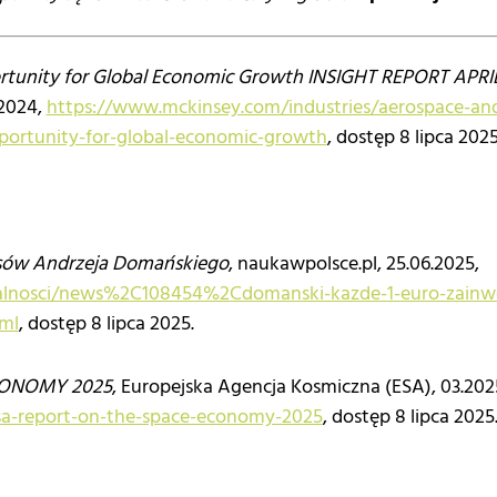
portunity for Global Economic Growth INSIGHT REPORT APRI
2024,
https://www.mckinsey.com/industries/aerospace-and
opportunity-for-global-economic-growth
, dostęp 8 lipca 2025
sów Andrzeja Domańskiego
, naukawpolsce.pl, 25.06.2025,
ualnosci/news%2C108454%2Cdomanski-kazde-1-euro-zainw
ml
, dostęp 8 lipca 2025.
CONOMY 2025
, Europejska Agencja Kosmiczna (ESA), 03.202
esa-report-on-the-space-economy-2025
, dostęp 8 lipca 2025