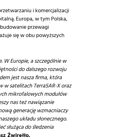
zetwarzaniu i komercjalizacji
talną. Europa, w tym Polska,
 budowanie przewagi
gażuje się w obu powyższych
 W Europie, a szczególnie w
jętności do dalszego rozwoju
em jest nasza firma, która
w w satelitach TerraSAR-X oraz
owych mikrofalowych modułów
szy nas też nawiązanie
 nową generację wzmacniaczy
naszego układu słonecznego.
eć służąca do śledzenia
sz Żwirełło.