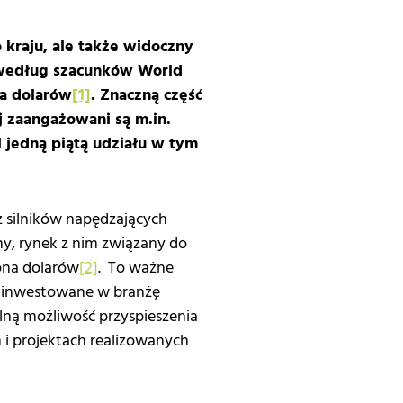
 kraju, ale także widoczny
 według szacunków World
na dolarów
[1]
. Znaczną część
j zaangażowani są m.in.
 jedną piątą udziału w tym
z silników napędzających
y, rynek z nim związany do
iona dolarów
[2]
. To ważne
 zainwestowane w branżę
alną możliwość przyspieszenia
 i projektach realizowanych