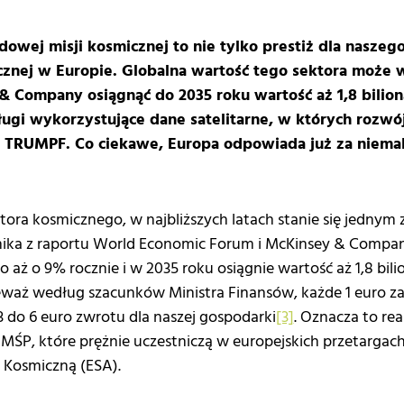
owej misji kosmicznej to nie tylko prestiż dla naszego
cznej w Europie. Globalna wartość tego sektora może
 Company osiągnąć do 2035 roku wartość aż 1,8 bilio
ługi wykorzystujące dane satelitarne, w których rozwó
y TRUMPF. Co ciekawe, Europa odpowiada już za niemal
ora kosmicznego, w najbliższych latach stanie się jednym 
ika z raportu World Economic Forum i McKinsey & Compan
o aż o 9% rocznie i w 2035 roku osiągnie wartość aż 1,8 bil
nieważ według szacunków Ministra Finansów, każde 1 euro
 do 6 euro zwrotu dla naszej gospodarki
[3]
. Oznacza to re
 MŚP, które prężnie uczestniczą w europejskich przetargach
ę Kosmiczną (ESA).