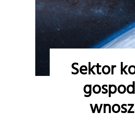
Sektor k
gospoda
wnosz