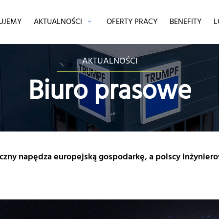
MUJEMY
AKTUALNOŚCI
OFERTY PRACY
BENEFITY
L
AKTUALNOŚCI
Biuro prasowe
czny napędza europejską gospodarkę, a polscy inżynier