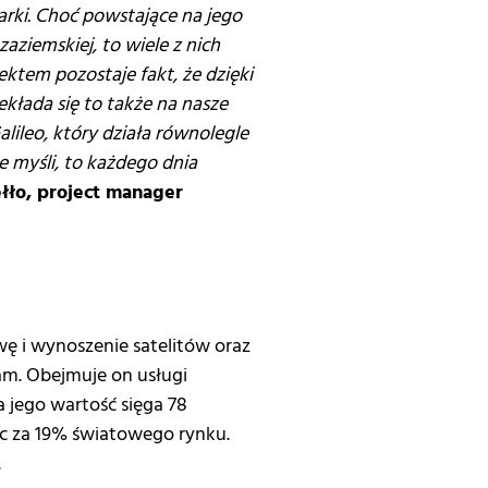
rki. Choć powstające na jego
ziemskiej, to wiele z nich
ktem pozostaje fakt, że dzięki
kłada się to także na nasze
lileo, który działa równolegle
 myśli, to każdego dnia
łło, project manager
 i wynoszenie satelitów oraz
am. Obejmuje on usługi
a jego wartość sięga 78
ąc za 19% światowego rynku.
.