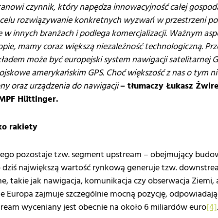
anowi czynnik, który napędza innowacyjność całej gospoda
celu rozwiązywanie konkretnych wyzwań w przestrzeni poza
 w innych branżach i podlega komercjalizacji. Ważnym aspe
pie, mamy coraz większą niezależność technologiczną. Prze
adem może być europejski system nawigacji satelitarnej Ga
jskowe amerykańskim GPS. Choć większość z nas o tym nie
ony oraz urządzenia do nawigacji
– tłumaczy Łukasz Żwire
MPF Hüttinger.
ko rakiety
ego pozostaje tzw. segment upstream – obejmujący budowę
to dziś największą wartość rynkową generuje tzw. downstre
e, takie jak nawigacja, komunikacja czy obserwacja Ziemi, 
nie Europa zajmuje szczególnie mocną pozycję, odpowiadaj
ream wyceniany jest obecnie na około 6 miliardów euro
[4]