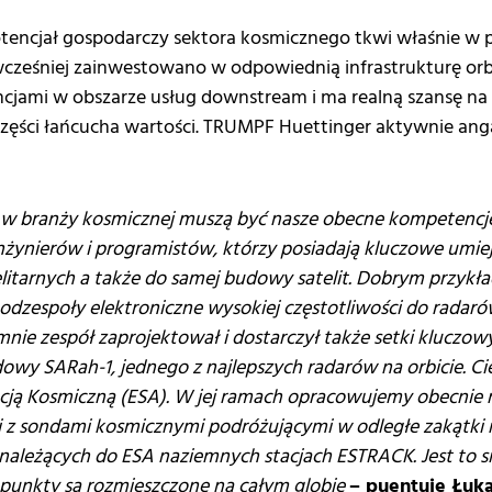
otencjał gospodarczy sektora kosmicznego tkwi właśnie w pr
ześniej zainwestowano w odpowiednią infrastrukturę orbi
jami w obszarze usług downstream i ma realną szansę na
części łańcucha wartości. TRUMPF Huettinger aktywnie an
w branży kosmicznej muszą być nasze obecne kompetencje.
inżynierów i programistów, którzy posiadają kluczowe umie
litarnych a także do samej budowy satelit. Dobrym przykład
podzespoły elektroniczne wysokiej częstotliwości do radaró
nie zespół zaprojektował i dostarczył także setki klucz
y SARah-1, jednego z najlepszych radarów na orbicie. Cie
cją Kosmiczną (ESA). W jej ramach opracowujemy obecnie
 z sondami kosmicznymi podróżującymi w odległe zakątki 
ależących do ESA naziemnych stacjach ESTRACK. Jest to si
 punkty są rozmieszczone na całym globie
– puentuje Łuka