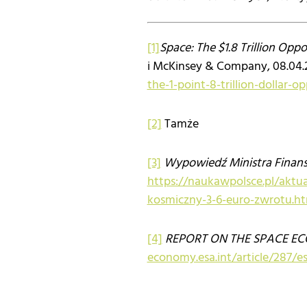
[1]
Space: The $1.8 Trillion Op
i McKinsey & Company, 08.04.
the-1-point-8-trillion-dollar-
[2]
Tamże
[3]
Wypowiedź Ministra Finan
https://naukawpolsce.pl/akt
kosmiczny-3-6-euro-zwrotu.ht
[4]
REPORT ON THE SPACE E
economy.esa.int/article/287/